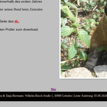
 innerhalb des ersten Jahres
ter seinen Hund beim Zentralen
 Seite des
.
ML
nten Prüfer zum download.
Hier
ra & Tanja Biermann. Wilhelm-Busch-Straße 1, 30989 Gehrden | Letzte Änderung: 05.08.2026