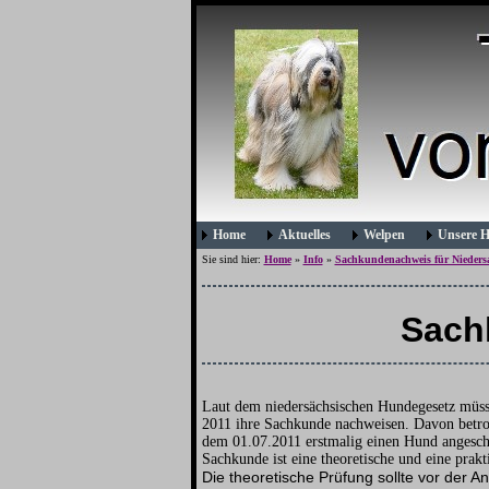
Home
Aktuelles
Welpen
Unsere 
Sie sind hier:
Home
»
Info
»
Sachkundenachweis für Nieders
Sach
Laut dem niedersächsischen Hundegesetz müsse
2011 ihre Sachkunde nachweisen. Davon betrof
dem 01.07.2011 erstmalig einen Hund angesch
Sachkunde ist eine theoretische und eine prak
Die theoretische Prüfung sollte vor der 